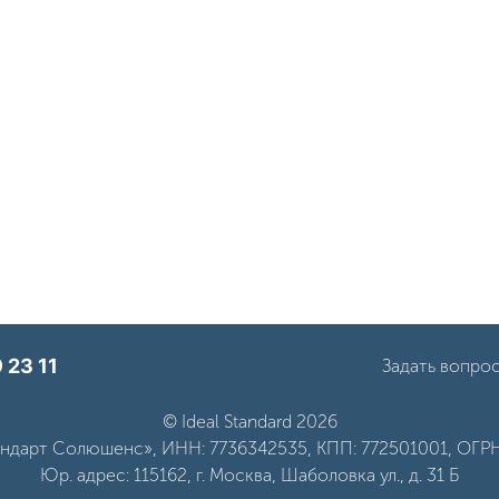
 23 11
Задать вопро
© Ideal Standard 2026
дарт Солюшенс», ИНН: 7736342535, КПП: 772501001, ОГРН
Юр. адрес: 115162, г. Москва, Шаболовка ул., д. 31 Б