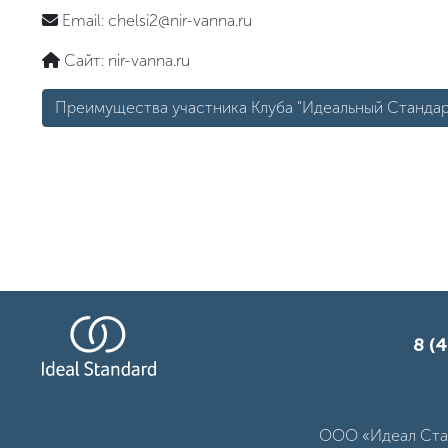
Email:
chelsi2@nir-vanna.ru
Сайт:
nir-vanna.ru
Преимущества участника Клуба "Идеальный Стандар
8 (4
ООО «Идеал Стан