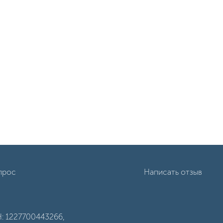
прос
Написать отзыв
: 1227700443266,