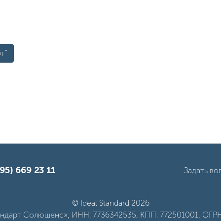
т"
95) 669 23 11
Задать во
© Ideal Standard 2026
дарт Солюшенс», ИНН: 7736342535, КПП: 772501001, ОГРН