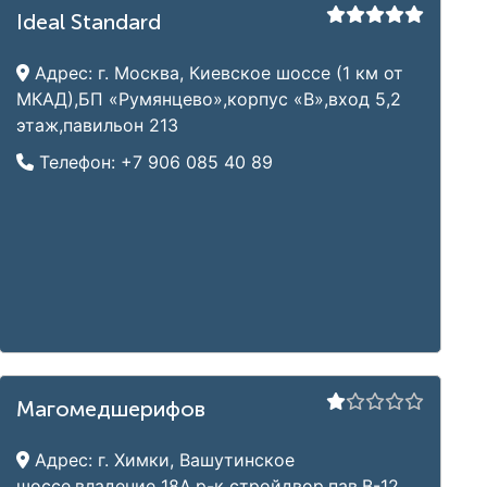
Ideal Standard
Адрес:
г. Москва, Киевское шоссе (1 км от
МКАД),БП «Румянцево»,корпус «В»,вход 5,2
этаж,павильон 213
Телефон:
+7 906 085 40 89
Магомедшерифов
Адрес:
г. Химки, Вашутинское
шоссе,владение 18А,р-к стройдвор,пав.В-12