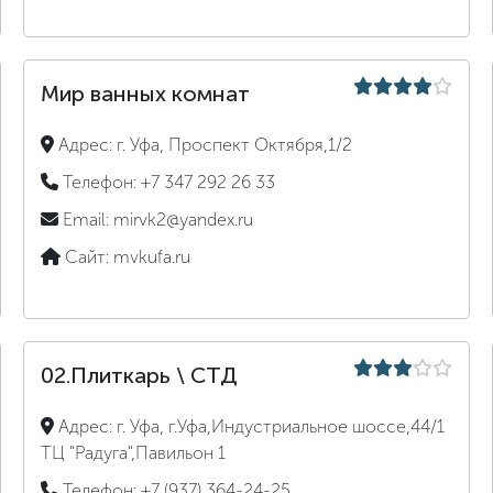
Мир ванных комнат
Адрес:
г. Уфа, Проспект Октября,1/2
Телефон:
+7 347 292 26 33
Email:
mirvk2@yandex.ru
Сайт:
mvkufa.ru
02.Плиткарь \ СТД
Адрес:
г. Уфа, г.Уфа,Индустриальное шоссе,44/1
ТЦ "Радуга",Павильон 1
Телефон:
+7 (937) 364-24-25