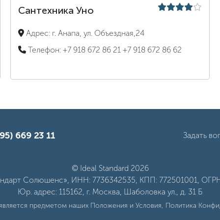
Сантехника Уно
Адрес:
г. Анапа, ул. Объездная,24
Телефон:
+7 918 672 86 21
+7 918 672 86 62
95) 669 23 11
Задать во
© Ideal Standard 2026
дарт Солюшенс», ИНН: 7736342535, КПП: 772501001, ОГРН
Юр. адрес: 115162, г. Москва, Шаболовка ул., д. 31 Б
 является предметом наших
Положения и Условия
,
Политика Конфи