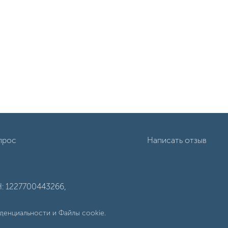
прос
Написать отзыв
: 1227700443266,
денциальности
и
Файлы cookie
.