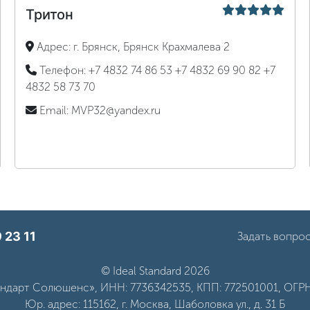
Тритон
Адрес:
г. Брянск, Брянск Крахмалева 2
Телефон:
+7 4832 74 86 53
+7 4832 69 90 82
+7
4832 58 73 70
Email:
MVP32@yandex.ru
 23 11
Задать вопро
© Ideal Standard 2026
дарт Солюшенс», ИНН: 7736342535, КПП: 772501001, ОГРН
Юр. адрес: 115162, г. Москва, Шаболовка ул., д. 31 Б